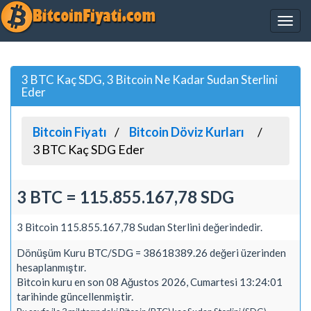
3 BTC Kaç SDG, 3 Bitcoin Ne Kadar Sudan Sterlini
Eder
Bitcoin Fiyatı
Bitcoin Döviz Kurları
3 BTC Kaç SDG Eder
3 BTC = 115.855.167,78 SDG
3 Bitcoin 115.855.167,78 Sudan Sterlini değerindedir.
Dönüşüm Kuru BTC/SDG = 38618389.26 değeri üzerinden
hesaplanmıştır.
Bitcoin kuru en son 08 Ağustos 2026, Cumartesi 13:24:01
tarihinde güncellenmiştir.