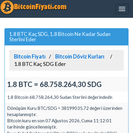
1.8 BTC Kaç SDG, 1.8 Bitcoin Ne Kadar Sudan
Sterlini Eder
Bitcoin Fiyatı
Bitcoin Döviz Kurları
1.8 BTC Kaç SDG Eder
1.8 BTC = 68.758.264,30 SDG
1.8 Bitcoin 68.758.264,30 Sudan Sterlini değerindedir.
Dönüşüm Kuru BTC/SDG = 38199035.72 değeri üzerinden
hesaplanmıştır.
Bitcoin kuru en son 07 Ağustos 2026, Cuma 11:12:01
tarihinde güncellenmiştir.