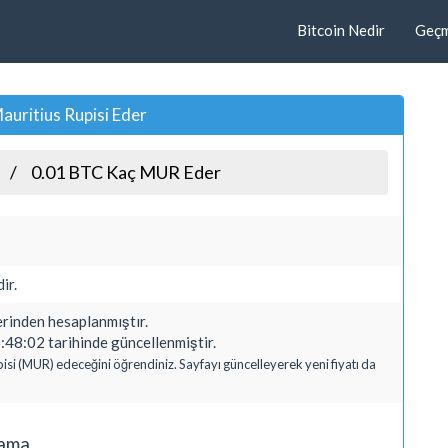
Bitcoin Nedir
Geçmi
uritius Rupisi Eder
0.01 BTC Kaç MUR Eder
ir.
inden hesaplanmıştır.
48:02 tarihinde güncellenmiştir.
pisi (MUR) edeceğini öğrendiniz. Sayfayı güncelleyerek yeni fiyatı da
lama