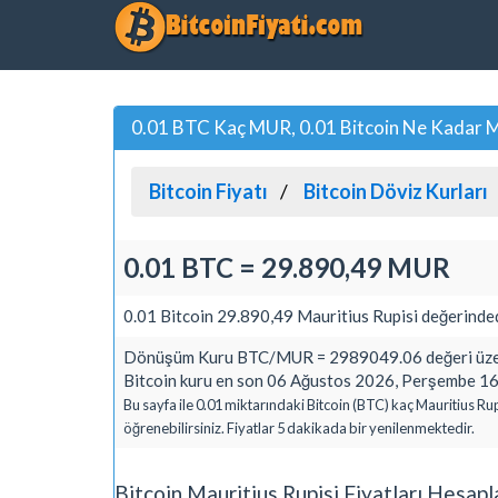
0.01 BTC Kaç MUR, 0.01 Bitcoin Ne Kadar Ma
Bitcoin Fiyatı
Bitcoin Döviz Kurları
0.01 BTC = 29.890,49 MUR
0.01 Bitcoin 29.890,49 Mauritius Rupisi değerinded
Dönüşüm Kuru BTC/MUR = 2989049.06 değeri üzer
Bitcoin kuru en son 06 Ağustos 2026, Perşembe 16:
Bu sayfa ile 0.01 miktarındaki Bitcoin (BTC) kaç Mauritius Ru
öğrenebilirsiniz. Fiyatlar 5 dakikada bir yenilenmektedir.
Bitcoin Mauritius Rupisi Fiyatları Hesap