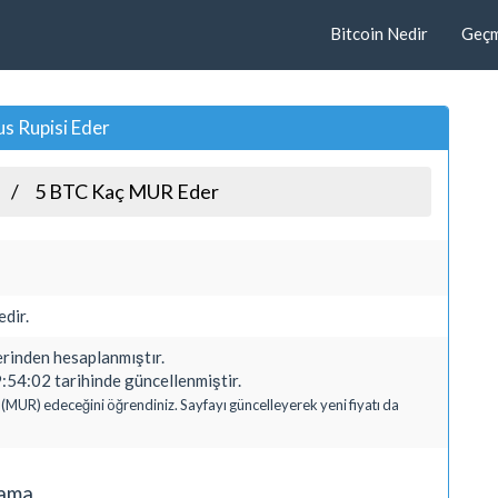
Bitcoin Nedir
Geçmi
s Rupisi Eder
5 BTC Kaç MUR Eder
dir.
inden hesaplanmıştır.
:54:02 tarihinde güncellenmiştir.
i (MUR) edeceğini öğrendiniz. Sayfayı güncelleyerek yeni fiyatı da
lama