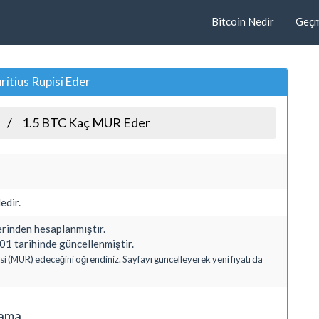
Bitcoin Nedir
Geçmi
itius Rupisi Eder
1.5 BTC Kaç MUR Eder
edir.
inden hesaplanmıştır.
1 tarihinde güncellenmiştir.
isi (MUR) edeceğini öğrendiniz. Sayfayı güncelleyerek yeni fiyatı da
lama