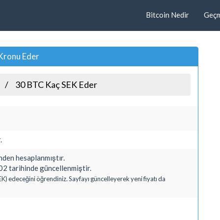
Bitcoin Nedir
Geçmi
 Kronu Eder
30 BTC Kaç SEK Eder
.
den hesaplanmıştır.
2 tarihinde güncellenmiştir.
EK) edeceğini öğrendiniz. Sayfayı güncelleyerek yeni fiyatı da