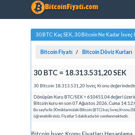
30 BTC Kaç SEK, 30 Bitcoin Ne Kadar İsveç
Bitcoin Fiyatı
Bitcoin Döviz Kurları
30 BTC = 18.313.531,20 SEK
30 Bitcoin 18.313.531,20 İsveç Kronu değerindedir
Dönüşüm Kuru BTC/SEK = 610451.04 değeri üzerin
Bitcoin kuru en son 07 Ağustos 2026, Cuma 14:12:0
Bu sayfa ile 30 miktarındaki Bitcoin (BTC) kaç İsveç Kronu (S
öğrenebilirsiniz. Fiyatlar 5 dakikada bir yenilenmektedir.
Bitcoin İsveç Kronu Fiyatları Hesaplama