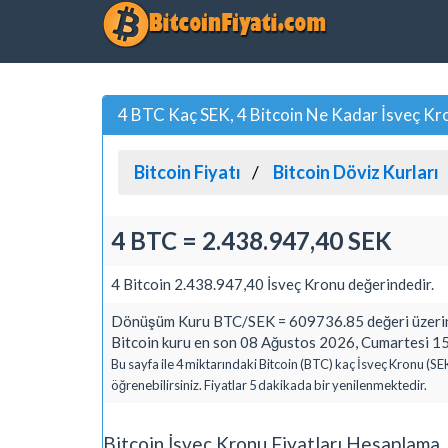
4 BTC Kaç SEK, 4 Bitcoin Ne Kadar İsveç Kr
Bitcoin Fiyatı
Bitcoin Döviz Kurları
4 BTC = 2.438.947,40 SEK
4 Bitcoin 2.438.947,40 İsveç Kronu değerindedir.
Dönüşüm Kuru BTC/SEK = 609736.85 değeri üzerin
Bitcoin kuru en son 08 Ağustos 2026, Cumartesi 15
Bu sayfa ile 4 miktarındaki Bitcoin (BTC) kaç İsveç Kronu (SE
öğrenebilirsiniz. Fiyatlar 5 dakikada bir yenilenmektedir.
Bitcoin İsveç Kronu Fiyatları Hesaplama