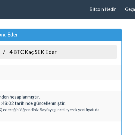
Bitcoin Nedir
Geçmi
onu Eder
4 BTC Kaç SEK Eder
den hesaplanmıştır.
:48:02 tarihinde güncellenmiştir.
K) edeceğini öğrendiniz. Sayfayı güncelleyerek yeni fiyatı da