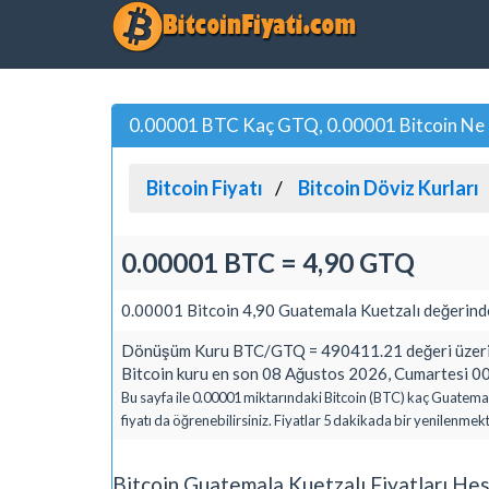
0.00001 BTC Kaç GTQ, 0.00001 Bitcoin Ne 
Bitcoin Fiyatı
Bitcoin Döviz Kurları
0.00001 BTC = 4,90 GTQ
0.00001 Bitcoin 4,90 Guatemala Kuetzalı değerinde
Dönüşüm Kuru BTC/GTQ = 490411.21 değeri üzerin
Bitcoin kuru en son 08 Ağustos 2026, Cumartesi 00
Bu sayfa ile 0.00001 miktarındaki Bitcoin (BTC) kaç Guatema
fiyatı da öğrenebilirsiniz. Fiyatlar 5 dakikada bir yenilenmekt
Bitcoin Guatemala Kuetzalı Fiyatları He