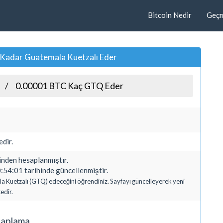
Bitcoin Nedir
Geçmi
Kadar Guatemala Kuetzalı Eder
0.00001 BTC Kaç GTQ Eder
dir.
den hesaplanmıştır.
:54:01 tarihinde güncellenmiştir.
la Kuetzalı (GTQ) edeceğini öğrendiniz. Sayfayı güncelleyerek yeni
edir.
saplama