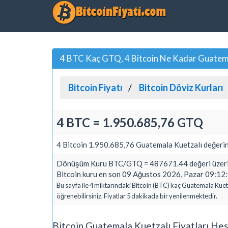
4 BTC Kaç GTQ, 4 Bitcoin Ne Kadar Guatema
Bitcoin Fiyatı
Bitcoin Döviz Kurları
4 BTC = 1.950.685,76 GTQ
4 Bitcoin 1.950.685,76 Guatemala Kuetzalı değerin
Dönüşüm Kuru BTC/GTQ = 487671.44 değeri üzerin
Bitcoin kuru en son 09 Ağustos 2026, Pazar 09:12:0
Bu sayfa ile 4 miktarındaki Bitcoin (BTC) kaç Guatemala Kuet
öğrenebilirsiniz. Fiyatlar 5 dakikada bir yenilenmektedir.
Bitcoin Guatemala Kuetzalı Fiyatları He