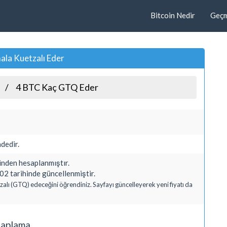
Bitcoin Nedir
Geçmi
la Kuetzalı Eder
4 BTC Kaç GTQ Eder
dedir.
den hesaplanmıştır.
2 tarihinde güncellenmiştir.
zalı (GTQ) edeceğini öğrendiniz. Sayfayı güncelleyerek yeni fiyatı da
saplama