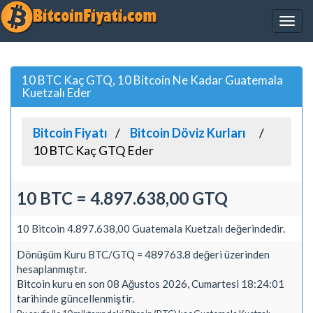
10 BTC Kaç GTQ, 10 Bitcoin Ne Kadar Guatemala
Kuetzalı Eder
Bitcoin Fiyatı
Bitcoin Döviz Kurları
10 BTC Kaç GTQ Eder
10 BTC = 4.897.638,00 GTQ
10 Bitcoin 4.897.638,00 Guatemala Kuetzalı değerindedir.
Dönüşüm Kuru BTC/GTQ = 489763.8 değeri üzerinden
hesaplanmıştır.
Bitcoin kuru en son 08 Ağustos 2026, Cumartesi 18:24:01
tarihinde güncellenmiştir.