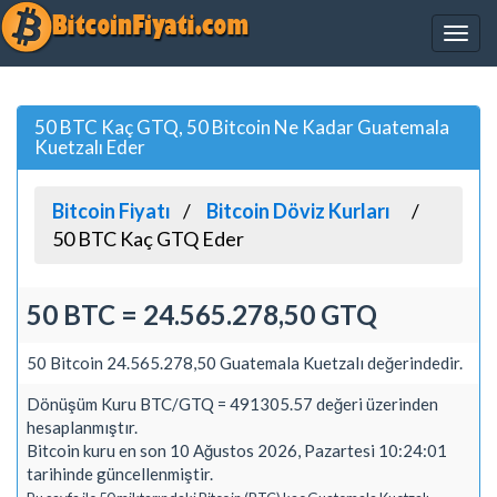
50 BTC Kaç GTQ, 50 Bitcoin Ne Kadar Guatemala
Kuetzalı Eder
Bitcoin Fiyatı
Bitcoin Döviz Kurları
50 BTC Kaç GTQ Eder
50 BTC = 24.565.278,50 GTQ
50 Bitcoin 24.565.278,50 Guatemala Kuetzalı değerindedir.
Dönüşüm Kuru BTC/GTQ = 491305.57 değeri üzerinden
hesaplanmıştır.
Bitcoin kuru en son 10 Ağustos 2026, Pazartesi 10:24:01
tarihinde güncellenmiştir.