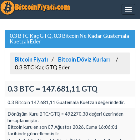
0.3 BTC Kaç GTQ, 0.3 Bitcoin Ne Kadar Guatemala
Kuetzalı Eder
Bitcoin Fiyatı
Bitcoin Döviz Kurları
0.3 BTC Kaç GTQ Eder
0.3 BTC = 147.681,11 GTQ
0.3 Bitcoin 147.681,11 Guatemala Kuetzalı değerindedir.
Dönüşüm Kuru BTC/GTQ = 492270.38 değeri üzerinden
hesaplanmıştır.
Bitcoin kuru en son 07 Ağustos 2026, Cuma 16:06:01
tarihinde güncellenmiştir.