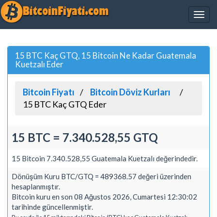
15 BTC Kaç GTQ, 15 Bitcoin Ne Kadar Guatemala
Kuetzalı Eder
Bitcoin Fiyatı
Bitcoin Döviz Kurları
15 BTC Kaç GTQ Eder
15 BTC = 7.340.528,55 GTQ
15 Bitcoin 7.340.528,55 Guatemala Kuetzalı değerindedir.
Dönüşüm Kuru BTC/GTQ = 489368.57 değeri üzerinden
hesaplanmıştır.
Bitcoin kuru en son 08 Ağustos 2026, Cumartesi 12:30:02
tarihinde güncellenmiştir.