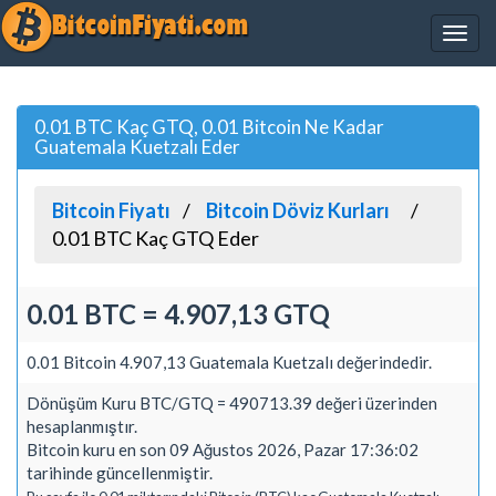
0.01 BTC Kaç GTQ, 0.01 Bitcoin Ne Kadar
Guatemala Kuetzalı Eder
Bitcoin Fiyatı
Bitcoin Döviz Kurları
0.01 BTC Kaç GTQ Eder
0.01 BTC = 4.907,13 GTQ
0.01 Bitcoin 4.907,13 Guatemala Kuetzalı değerindedir.
Dönüşüm Kuru BTC/GTQ = 490713.39 değeri üzerinden
hesaplanmıştır.
Bitcoin kuru en son 09 Ağustos 2026, Pazar 17:36:02
tarihinde güncellenmiştir.