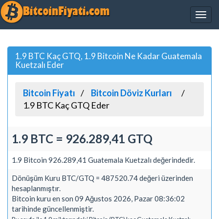
1.9 BTC Kaç GTQ, 1.9 Bitcoin Ne Kadar Guatemala
Kuetzalı Eder
Bitcoin Fiyatı
Bitcoin Döviz Kurları
1.9 BTC Kaç GTQ Eder
1.9 BTC = 926.289,41 GTQ
1.9 Bitcoin 926.289,41 Guatemala Kuetzalı değerindedir.
Dönüşüm Kuru BTC/GTQ = 487520.74 değeri üzerinden
hesaplanmıştır.
Bitcoin kuru en son 09 Ağustos 2026, Pazar 08:36:02
tarihinde güncellenmiştir.