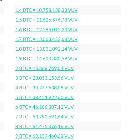
1.4 BTC = 10.758.138,33 VUV
1.5 BTC = 11.526.576,78 VUV
1.6 BTC = 12.295.015,23 VUV
1.7 BTC = 13.063.453,68 VUV
1.8 BTC = 13.831.892,14 VUV
1.9 BTC = 14.600.330,59 VUV
2 BTC = 15.368.769,04 VUV
3 BTC = 23.053.153,56 VUV
4 BTC = 30.737.538,08 VUV
5 BTC = 38.421.922,60 VUV
6 BTC = 46.106.307,12 VUV
7 BTC = 53.790.691,64 VUV
8 BTC = 61.475.076,16 VUV
9 BTC = 69.159.460,68 VUV