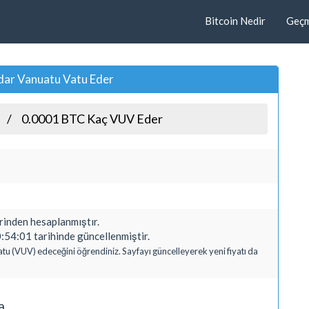
Bitcoin Nedir
Geçmi
dar Vanuatu Vatu Eder
0.0001 BTC Kaç VUV Eder
nden hesaplanmıştır.
:54:01 tarihinde güncellenmiştir.
atu (VUV) edeceğini öğrendiniz. Sayfayı güncelleyerek yeni fiyatı da
a