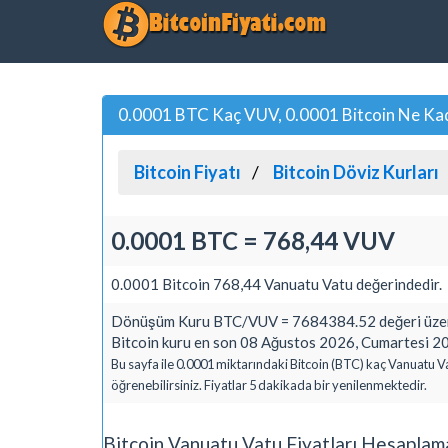
0.0001 BTC Kaç VUV, 0.0001 Bitcoin Ne Ka
Bitcoin Fiyatı
Bitcoin Döviz Kurları
0.0001 BTC = 768,44 VUV
0.0001 Bitcoin 768,44 Vanuatu Vatu değerindedir.
Dönüşüm Kuru BTC/VUV = 7684384.52 değeri üzeri
Bitcoin kuru en son 08 Ağustos 2026, Cumartesi 20
Bu sayfa ile 0.0001 miktarındaki Bitcoin (BTC) kaç Vanuatu V
öğrenebilirsiniz. Fiyatlar 5 dakikada bir yenilenmektedir.
Bitcoin Vanuatu Vatu Fiyatları Hesaplam