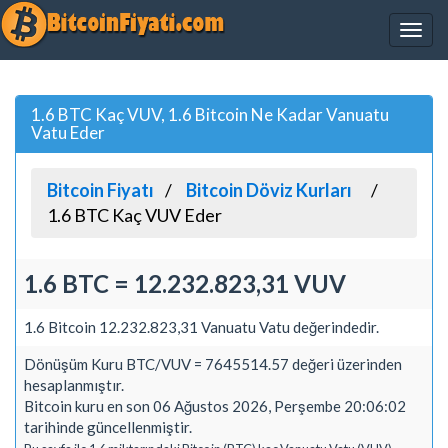
1.6 BTC Kaç VUV, 1.6 Bitcoin Ne Kadar Vanuatu
Vatu Eder
Bitcoin Fiyatı
Bitcoin Döviz Kurları
1.6 BTC Kaç VUV Eder
1.6 BTC = 12.232.823,31 VUV
1.6 Bitcoin 12.232.823,31 Vanuatu Vatu değerindedir.
Dönüşüm Kuru BTC/VUV = 7645514.57 değeri üzerinden
hesaplanmıştır.
Bitcoin kuru en son 06 Ağustos 2026, Perşembe 20:06:02
tarihinde güncellenmiştir.