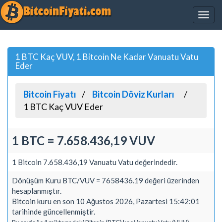
1 BTC Kaç VUV, 1 Bitcoin Ne Kadar Vanuatu Vatu
Eder
Bitcoin Fiyatı
Bitcoin Döviz Kurları
1 BTC Kaç VUV Eder
1 BTC = 7.658.436,19 VUV
1 Bitcoin 7.658.436,19 Vanuatu Vatu değerindedir.
Dönüşüm Kuru BTC/VUV = 7658436.19 değeri üzerinden
hesaplanmıştır.
Bitcoin kuru en son 10 Ağustos 2026, Pazartesi 15:42:01
tarihinde güncellenmiştir.