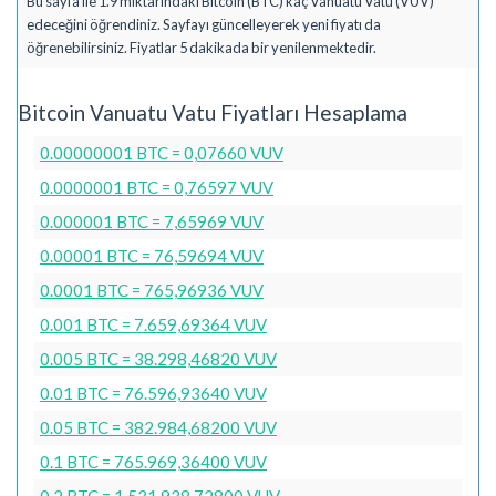
Bu sayfa ile 1.9 miktarındaki Bitcoin (BTC) kaç Vanuatu Vatu (VUV)
edeceğini öğrendiniz. Sayfayı güncelleyerek yeni fiyatı da
öğrenebilirsiniz. Fiyatlar 5 dakikada bir yenilenmektedir.
Bitcoin Vanuatu Vatu Fiyatları Hesaplama
0.00000001 BTC = 0,07660 VUV
0.0000001 BTC = 0,76597 VUV
0.000001 BTC = 7,65969 VUV
0.00001 BTC = 76,59694 VUV
0.0001 BTC = 765,96936 VUV
0.001 BTC = 7.659,69364 VUV
0.005 BTC = 38.298,46820 VUV
0.01 BTC = 76.596,93640 VUV
0.05 BTC = 382.984,68200 VUV
0.1 BTC = 765.969,36400 VUV
0.2 BTC = 1.531.938,72800 VUV