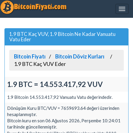
1.9 BTC Kaç VUV, 1.9 Bitcoin Ne Kadar Vanuatu
Vatu Eder
Bitcoin Fiyatı
Bitcoin Döviz Kurları
1.9 BTC Kaç VUV Eder
1.9 BTC = 14.553.417,92 VUV
1.9 Bitcoin 14.553.417,92 Vanuatu Vatu değerindedir.
Dönüşüm Kuru BTC/VUV = 7659693.64 değeri üzerinden
hesaplanmıştır.
Bitcoin kuru en son 06 Ağustos 2026, Perşembe 10:24:01
tarihinde güncellenmiştir.