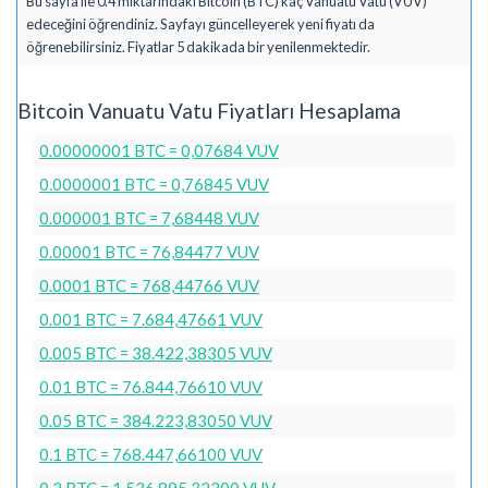
Bu sayfa ile 0.4 miktarındaki Bitcoin (BTC) kaç Vanuatu Vatu (VUV)
edeceğini öğrendiniz. Sayfayı güncelleyerek yeni fiyatı da
öğrenebilirsiniz. Fiyatlar 5 dakikada bir yenilenmektedir.
Bitcoin Vanuatu Vatu Fiyatları Hesaplama
0.00000001 BTC = 0,07684 VUV
0.0000001 BTC = 0,76845 VUV
0.000001 BTC = 7,68448 VUV
0.00001 BTC = 76,84477 VUV
0.0001 BTC = 768,44766 VUV
0.001 BTC = 7.684,47661 VUV
0.005 BTC = 38.422,38305 VUV
0.01 BTC = 76.844,76610 VUV
0.05 BTC = 384.223,83050 VUV
0.1 BTC = 768.447,66100 VUV
0.2 BTC = 1.536.895,32200 VUV