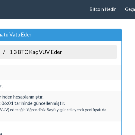
Bitcoin Nedir
Geçmi
uatu Vatu Eder
1.3 BTC Kaç VUV Eder
r.
nden hesaplanmıştır.
06:01 tarihinde güncellenmiştir.
(VUV) edeceğini öğrendiniz. Sayfayı güncelleyerek yeni fiyatı da
a