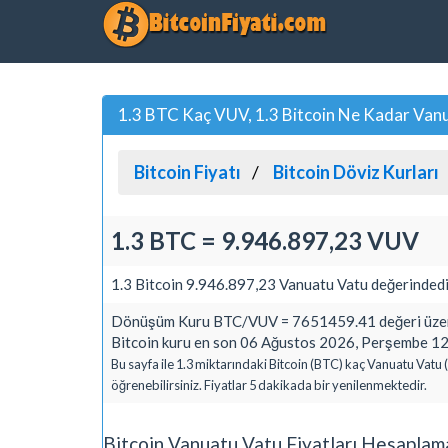
1.3 BTC Kaç VUV, 1.3 Bitcoin Ne Kadar Van
Bitcoin Fiyatı
Bitcoin Döviz Kurları
1.3 BTC = 9.946.897,23 VUV
1.3 Bitcoin 9.946.897,23 Vanuatu Vatu değerindedi
Dönüşüm Kuru BTC/VUV = 7651459.41 değeri üzeri
Bitcoin kuru en son 06 Ağustos 2026, Perşembe 12:
Bu sayfa ile 1.3 miktarındaki Bitcoin (BTC) kaç Vanuatu Vatu 
öğrenebilirsiniz. Fiyatlar 5 dakikada bir yenilenmektedir.
Bitcoin Vanuatu Vatu Fiyatları Hesaplam