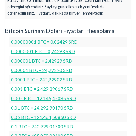
Bu sayfa ile 0.01 miktarındaki Bitcoin (BTC) kaç Surinam Doları (SRD)
edeceğini öğrendiniz. Sayfayı güncelleyerek yeni fiyatı da
öğrenebilirsiniz. Fiyatlar 5 dakikada bir yenilenmektedir.
Bitcoin Surinam Doları Fiyatları Hesaplama
0.00000001 BTC = 0,02429 SRD
0.0000001 BTC = 0,24293 SRD
0.000001 BTC = 2,42929 SRD
0.00001 BTC = 24,29290 SRD
0.0001 BTC = 242,92902 SRD
0.001 BTC = 2.429,29017 SRD
0.005 BTC = 12.146,45085 SRD
0.01 BTC = 24.292,90170 SRD
0.05 BTC = 121.464,50850 SRD
0.1 BTC = 242.929,01700 SRD
0.2 BTC = 485.858,03400 SRD