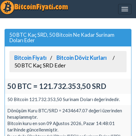
50 BTC Kaç SRD, 50 Bitcoin Ne Kadar Surinam
Doları Eder
Bitcoin Fiyatı
Bitcoin Döviz Kurları
50 BTC Kaç SRD Eder
50 BTC = 121.732.353,50 SRD
50 Bitcoin 121.732.353,50 Surinam Doları değerindedir.
Dönüşüm Kuru BTC/SRD = 2434647.07 değeri üzerinden
hesaplanmıştır.
Bitcoin kuru en son 09 Ağustos 2026, Pazar 14:48:01
tarihinde güncellenmiştir.