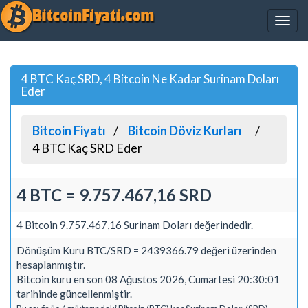
4 BTC Kaç SRD, 4 Bitcoin Ne Kadar Surinam Doları
Eder
Bitcoin Fiyatı
Bitcoin Döviz Kurları
4 BTC Kaç SRD Eder
4 BTC = 9.757.467,16 SRD
4 Bitcoin 9.757.467,16 Surinam Doları değerindedir.
Dönüşüm Kuru BTC/SRD = 2439366.79 değeri üzerinden
hesaplanmıştır.
Bitcoin kuru en son 08 Ağustos 2026, Cumartesi 20:30:01
tarihinde güncellenmiştir.