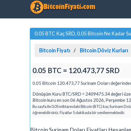
0.05 BTC Kaç SRD, 0.05 Bitcoin Ne Kadar Su
Bitcoin Fiyatı
Bitcoin Döviz Kurları
0.05 BTC = 120.473,77 SRD
0.05 Bitcoin 120.473,77 Surinam Doları değerinded
Dönüşüm Kuru BTC/SRD = 2409475.34 değeri üzeri
Bitcoin kuru en son 06 Ağustos 2026, Perşembe 12:
Bu sayfa ile 0.05 miktarındaki Bitcoin (BTC) kaç Surinam Dola
öğrenebilirsiniz. Fiyatlar 5 dakikada bir yenilenmektedir.
Bitcoin Surinam Doları Fiyatları Hesapla