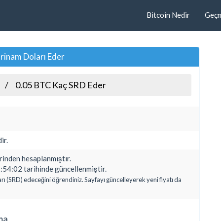
Bitcoin Nedir
Geçmi
rinam Doları Eder
0.05 BTC Kaç SRD Eder
ir.
nden hesaplanmıştır.
54:02 tarihinde güncellenmiştir.
rı (SRD) edeceğini öğrendiniz. Sayfayı güncelleyerek yeni fiyatı da
ma