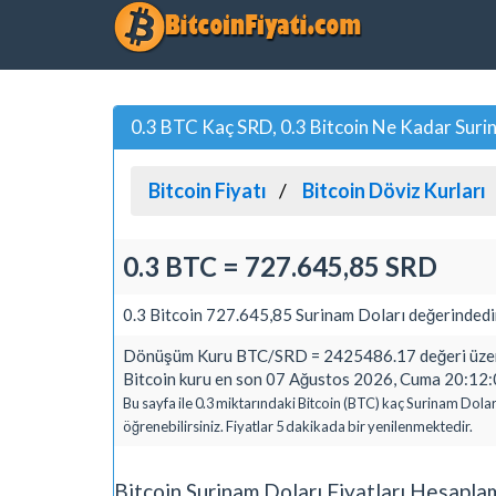
0.3 BTC Kaç SRD, 0.3 Bitcoin Ne Kadar Suri
Bitcoin Fiyatı
Bitcoin Döviz Kurları
0.3 BTC = 727.645,85 SRD
0.3 Bitcoin 727.645,85 Surinam Doları değerindedi
Dönüşüm Kuru BTC/SRD = 2425486.17 değeri üzeri
Bitcoin kuru en son 07 Ağustos 2026, Cuma 20:12:0
Bu sayfa ile 0.3 miktarındaki Bitcoin (BTC) kaç Surinam Dolar
öğrenebilirsiniz. Fiyatlar 5 dakikada bir yenilenmektedir.
Bitcoin Surinam Doları Fiyatları Hesapla