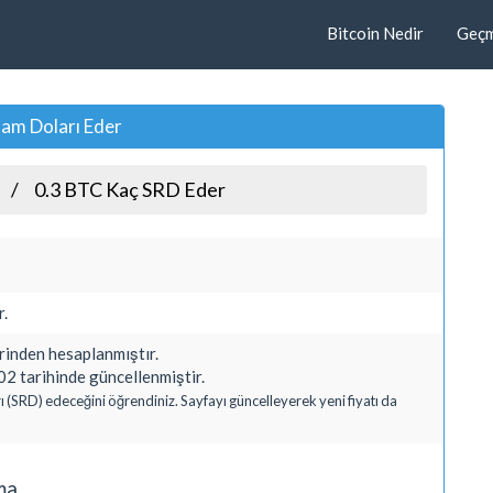
Bitcoin Nedir
Geçmi
nam Doları Eder
0.3 BTC Kaç SRD Eder
r.
nden hesaplanmıştır.
2 tarihinde güncellenmiştir.
ı (SRD) edeceğini öğrendiniz. Sayfayı güncelleyerek yeni fiyatı da
ma