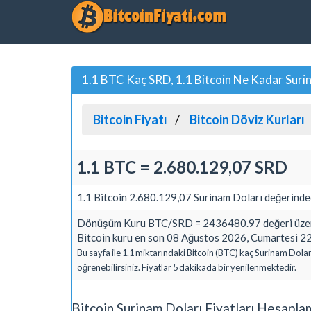
1.1 BTC Kaç SRD, 1.1 Bitcoin Ne Kadar Suri
Bitcoin Fiyatı
Bitcoin Döviz Kurları
1.1 BTC = 2.680.129,07 SRD
1.1 Bitcoin 2.680.129,07 Surinam Doları değerinded
Dönüşüm Kuru BTC/SRD = 2436480.97 değeri üzeri
Bitcoin kuru en son 08 Ağustos 2026, Cumartesi 22
Bu sayfa ile 1.1 miktarındaki Bitcoin (BTC) kaç Surinam Dolar
öğrenebilirsiniz. Fiyatlar 5 dakikada bir yenilenmektedir.
Bitcoin Surinam Doları Fiyatları Hesapla