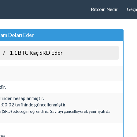
Bitcoin Nedir
Geçmi
nam Doları Eder
1.1 BTC Kaç SRD Eder
ir.
nden hesaplanmıştır.
:00:02 tarihinde güncellenmiştir.
ı (SRD) edeceğini öğrendiniz. Sayfayı güncelleyerek yeni fiyatı da
ma