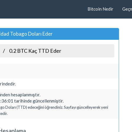
Bitcoin Nedir
Geçmi
idad Tobago Doları Eder
0.2 BTC Kaç TTD Eder
rindedir.
den hesaplanmıştır.
36:01 tarihinde güncellenmiştir.
bago Doları (TTD) edeceğini öğrendiniz. Sayfayı güncelleyerek yeni
edir.
ı Hesaplama