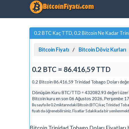
0.2 BTC Kaç TTD, 0.2 Bitcoin Ne Kadar Trin
Bitcoin Fiyatı
Bitcoin Döviz Kurları
0.2 BTC = 86.416,59 TTD
0.2 Bitcoin 86.416,59 Trinidad Tobago Doları değe
Dönüşüm Kuru BTC/TTD = 432082.93 değeri üzerin
Bitcoin kuru en son 06 Ağustos 2026, Perşembe 17:
Bu sayfa ile 0.2 miktarındaki Bitcoin (BTC) kaç Trinidad To
fiyatı da öğrenebilirsiniz. Fiyatlar 5 dakikada bir yenilenmekt
Bitcoin Trinidad Tobago Doları Fiyatlar