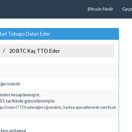
Bitcoin Nedir
Geçmi
dad Tobago Doları Eder
20 BTC Kaç TTD Eder
ğerindedir.
den hesaplanmıştır.
1 tarihinde güncellenmiştir.
go Doları (TTD) edeceğini öğrendiniz. Sayfayı güncelleyerek yeni fiyatı
ı Hesaplama