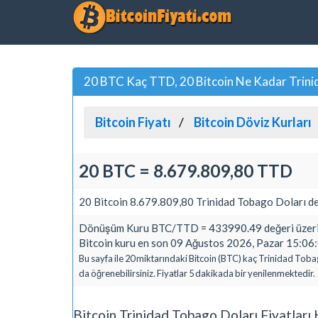
20 BTC Kaç TTD, 20 Bitcoin Ne Kadar Trini
Bitcoin Fiyatı
Bitcoin Döviz Kurları
20 BTC = 8.679.809,80 TTD
20 Bitcoin 8.679.809,80 Trinidad Tobago Doları de
Dönüşüm Kuru BTC/TTD = 433990.49 değeri üzerin
Bitcoin kuru en son 09 Ağustos 2026, Pazar 15:06:0
Bu sayfa ile 20 miktarındaki Bitcoin (BTC) kaç Trinidad Toba
da öğrenebilirsiniz. Fiyatlar 5 dakikada bir yenilenmektedir.
Bitcoin Trinidad Tobago Doları Fiyatlar