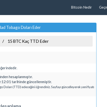
Bitcoin Nedir
Geçmi
dad Tobago Doları Eder
15 BTC Kaç TTD Eder
ğerindedir.
den hesaplanmıştır.
:12:01 tarihinde güncellenmiştir.
go Doları (TTD) edeceğini öğrendiniz. Sayfayı güncelleyerek yeni fiyatı
ı Hesaplama