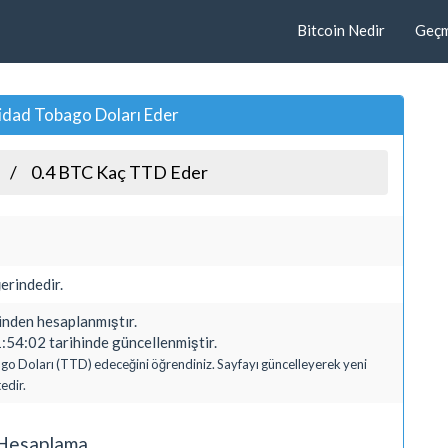
Bitcoin Nedir
Geçmi
idad Tobago Doları Eder
0.4 BTC Kaç TTD Eder
erindedir.
den hesaplanmıştır.
:54:02 tarihinde güncellenmiştir.
bago Doları (TTD) edeceğini öğrendiniz. Sayfayı güncelleyerek yeni
edir.
ı Hesaplama