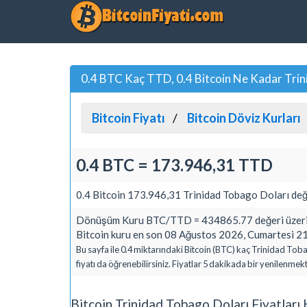
0.4 BTC Kaç TTD, 0.4 Bitcoin Ne Kadar Trin
Bitcoin Fiyatı
Bitcoin Döviz Kurları
0.4 BTC = 173.946,31 TTD
0.4 Bitcoin 173.946,31 Trinidad Tobago Doları değ
Dönüşüm Kuru BTC/TTD = 434865.77 değeri üzerin
Bitcoin kuru en son 08 Ağustos 2026, Cumartesi 21
Bu sayfa ile 0.4 miktarındaki Bitcoin (BTC) kaç Trinidad To
fiyatı da öğrenebilirsiniz. Fiyatlar 5 dakikada bir yenilenmekt
Bitcoin Trinidad Tobago Doları Fiyatlar